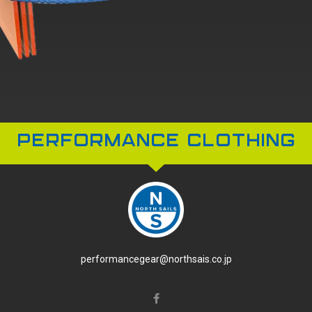
PERFORMANCE CLOTHING
performancegear@northsais.co.jp