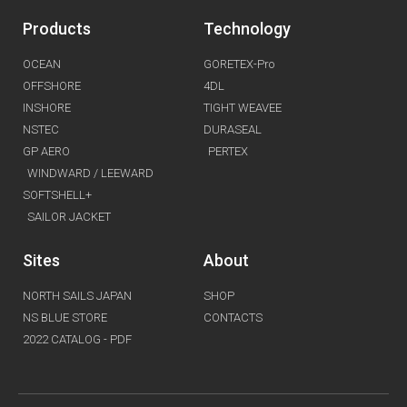
Products
Technology
OCEAN
GORETEX-Pro
OFFSHORE
4DL
INSHORE
TIGHT WEAVEE
NSTEC
DURASEAL
GP AERO
PERTEX
WINDWARD / LEEWARD
SOFTSHELL+
SAILOR JACKET
Sites
About
NORTH SAILS JAPAN
SHOP
NS BLUE STORE
CONTACTS
2022 CATALOG - PDF